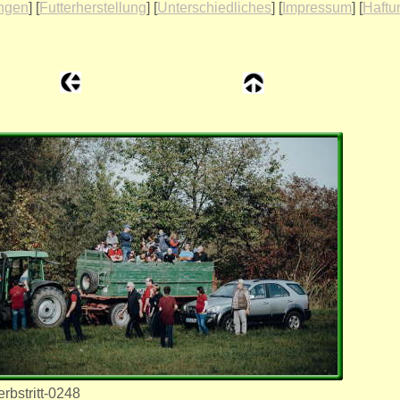
ungen
] [
Futterherstellung
] [
Unterschiedliches
] [
Impressum
] [
Haftu
rbstritt-0248