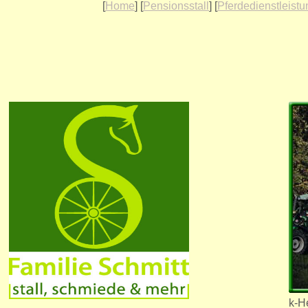
[
Home
] [
Pensionsstall
] [
Pferdedienstleist
k-He